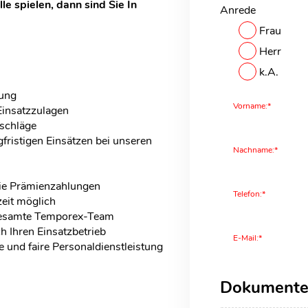
le spielen, dann sind Sie In
Anrede
Frau
Herr
k.A.
lung
Vorname:*
Einsatzzulagen
schläge
gfristigen Einsätzen bei unseren
Nachname:*
ie Prämienzahlungen
Telefon:*
zeit möglich
gesamte Temporex-Team
 Ihren Einsatzbetrieb
E-Mail:*
e und faire Personaldienstleistung
Dokument