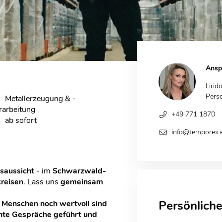
Ansp
Lirid
Pers
Metallerzeugung & -
rarbeitung
+49 771 1870
ab sofort
info@temporex.
saussicht
- im
Schwarzwald-
reisen
. Lass uns
gemeinsam
Persönlich
o Menschen noch wertvoll sind
hte Gespräche geführt und