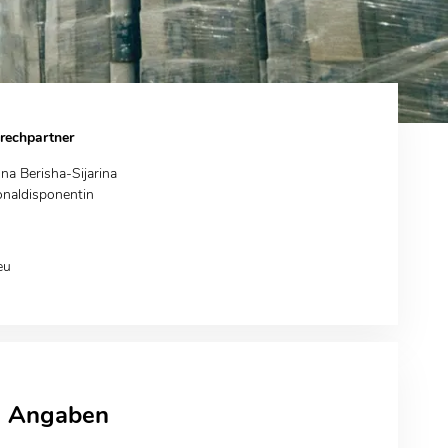
rechpartner
ona Berisha-Sijarina
onaldisponentin
eu
e Angaben