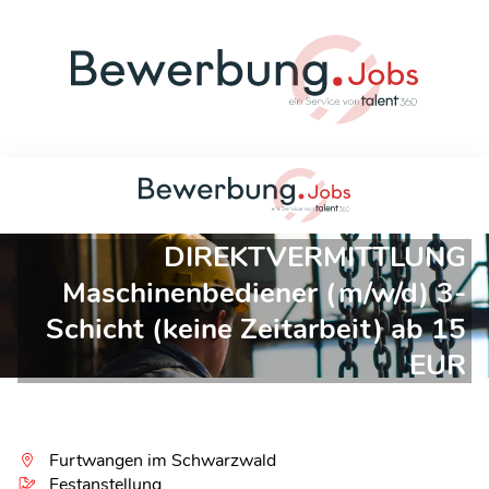
DIREKTVERMITTLUNG
Maschinenbediener (m/w/d) 3-
Schicht (keine Zeitarbeit) ab 15
EUR
Furtwangen im Schwarzwald
Festanstellung