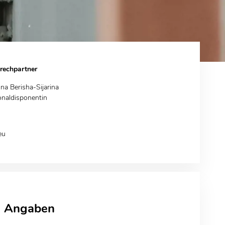
rechpartner
ona Berisha-Sijarina
onaldisponentin
eu
e Angaben