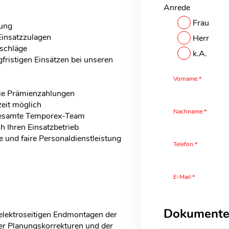
Anrede
Frau
lung
Einsatzzulagen
Herr
schläge
k.A.
gfristigen Einsätzen bei unseren
Vorname:*
ie Prämienzahlungen
zeit möglich
Nachname:*
gesamte Temporex-Team
 Ihren Einsatzbetrieb
e und faire Personaldienstleistung
Telefon:*
E-Mail:*
Dokument
lektroseitigen Endmontagen der
er Planungskorrekturen und der