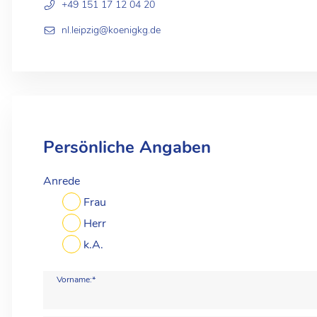
+49 151 17 12 04 20
nl.leipzig@koenigkg.de
Persönliche Angaben
Anrede
Frau
Herr
k.A.
Vorname:*