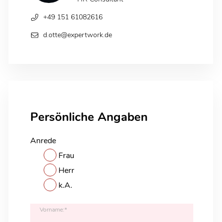
+49 151 61082616
d.otte@expertwork.de
Persönliche Angaben
Anrede
Frau
Herr
k.A.
Vorname:*