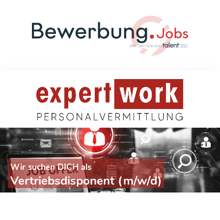
Wir suchen DICH als
Vertriebsdisponent (m/w/d)