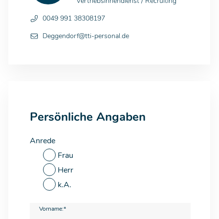
Vertriebsinnendienst / Recruiting
0049 991 38308197
Deggendorf@tti-personal.de
Persönliche Angaben
Anrede
Frau
Herr
k.A.
Vorname:*