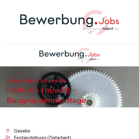
Unterstützen Sie uns als
Helfer/in (m/w/d) -
Baugruppenmontage
Geseke
Festanstellung (Zeitarbeit)