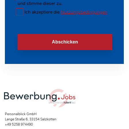
und stimme dieser zu.
Ich akzeptiere die
Nutzungsbedingungen
Abschicken
Personalblick GmbH
Lange Straße 6, 33154 Salzkotten
+49 5258 974490