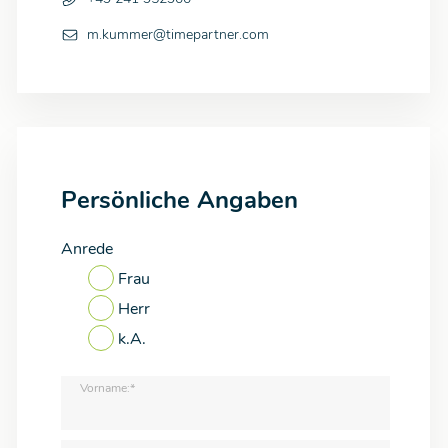
m.kummer@timepartner.com
Persönliche Angaben
Anrede
Frau
Herr
k.A.
Vorname:*