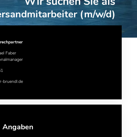
Wir suchen Sie als
rsandmitarbeiter (m/w/d)
rechpartner
ael Faber
onalmanager
61
-bruendl.de
e Angaben