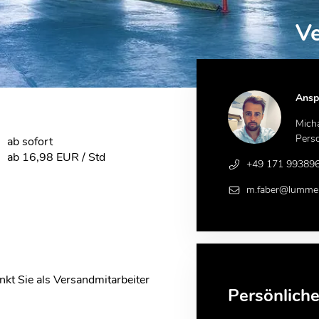
Ve
Ansp
Mich
Pers
ab sofort
ab 16,98 EUR / Std
+49 171 99389
m.faber@lummer
t Sie als Versandmitarbeiter
Persönlich