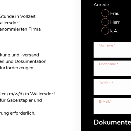
Anrede
Frau
Stunde in Vollzeit
Herr
allersdorf
 renommierten Firma
k.A.
Vorname:*
ckung und -versand
len und Dokumentation
Nachname:*
lurförderzeugen
Telefon:*
ter (m/w/d) in Wallersdorf.
 für Gabelstapler und
E-Mail:*
rung erforderlich.
Dokument