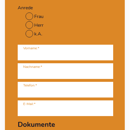
Anrede
Frau
Herr
k.A.
Vorname:*
Nachname:*
Telefon:*
E-Mail:*
Dokumente