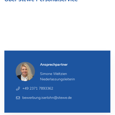
stewe Personalservice
ist seit 2004 eine etablierte Größe
im Bereich Personaldienstleistung und
Personalvermittlung.
In 10 Niederlassungen betreuen wir aktuell eine stetig
wachsende Zahl an zufriedenen Mitarbeitern aller
Generationen.
Ansprechpartner
Simone Weltzien
Niederlassungsleiterin
+49 2371 7893362
bewerbung.iserlohn@stewe.de