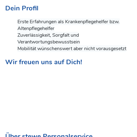
Dein Profil
Erste Erfahrungen als Krankenpflegehelfer bzw.
Altenpflegehelfer
Zuverlässigkeit, Sorgfalt und
Verantwortungsbewusstsein
Mobilität wünschenswert aber nicht vorausgesetzt
Wir freuen uns auf Dich!
Du bist der perfekte Kandidat? Dann klicke auf "jetzt
bewerben" und wir werden Dich so schnell wie möglich
kontaktieren.
Du möchtest sofort eine Antwort und kannst es kaum
abwarten?
Dann einfach unter dieser Nummer anrufen oder einfach
eine direkte Mail an uns senden und ergattere Dir heute
noch einen Job!
Über stewe Personalservice