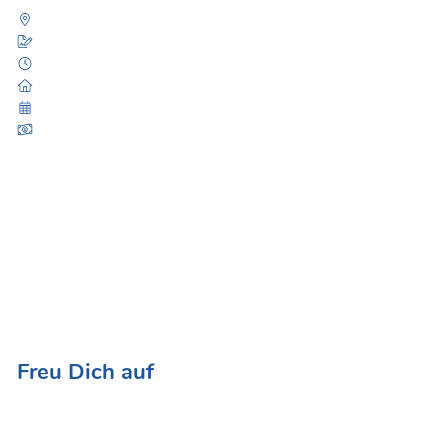
Hemer
Festanstellung (Zeitarbeit)
30 h / Woche
Gesundheitswesen
ab sofort
16,52 EUR - 16,99 EUR / Std
Wir suchen DICH!
Bewirb dich
jetzt als
Pflegeassistent (m/w/d)
und werde
Teil des Teams.
JEDER
ist willkommen (
Quereinsteiger, Berufseinsteiger
und Berufserfahrene).
Freu Dich auf
Persönliche Dienstplangestaltung mit freien
Wochenenden und Feiertagen