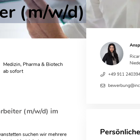
ter (m/w/d)
Ansp
Rica
Niede
Medizin, Pharma & Biotech
ab sofort
+49 911 24039
bewerbung@inca
rbeiter (m/w/d) im
Persönlich
anstetten suchen wir mehrere