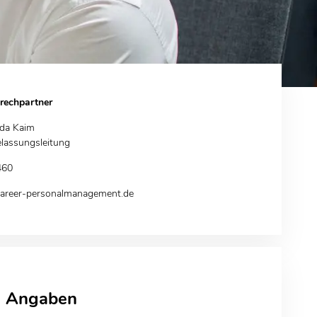
rechpartner
rda Kaim
lassungsleitung
460
reer-personalmanagement.de
e Angaben