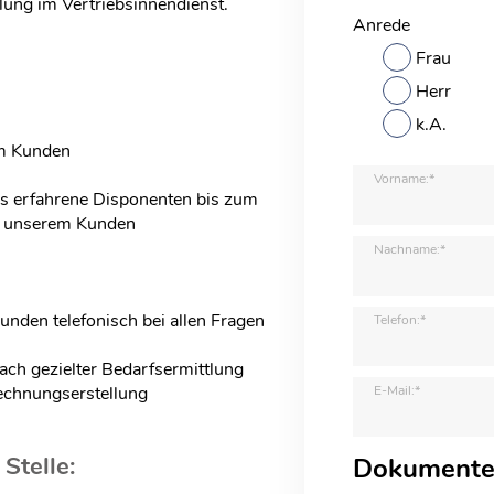
lung im Vertriebsinnendienst.
Anrede
Frau
Herr
k.A.
em Kunden
Vorname:*
ls erfahrene Disponenten bis zum
ei unserem Kunden
Nachname:*
nden telefonisch bei allen Fragen
Telefon:*
ach gezielter Bedarfsermittlung
E-Mail:*
echnungserstellung
Stelle:
Dokument