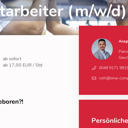
tarbeiter (m/w/d)
Ansp
Patri
Gesch
ab sofort
ab 17,00 EUR / Std
0049 9171 981
roth@time-com
eboren?!
Persönlich