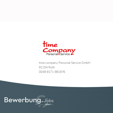
time company Personal Service GmbH
91154 Roth
0049 9171 981976