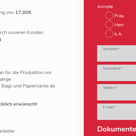
Anrede
ung von
17,00€
Frau
Herr
rch unseren Kunden
k.A.
g
Vorname:*
Nachname:*
n für die Produktion vor
gänge
ig Bags und Papiersäcke ab
Telefon:*
cklich erwünscht
E-Mail:*
Dokument
rbeiter