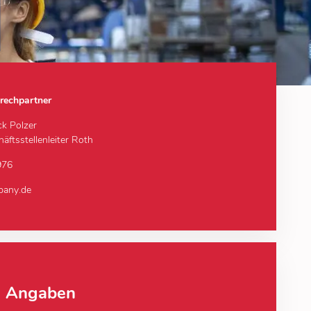
rechpartner
ck Polzer
äftsstellenleiter Roth
976
pany.de
e Angaben