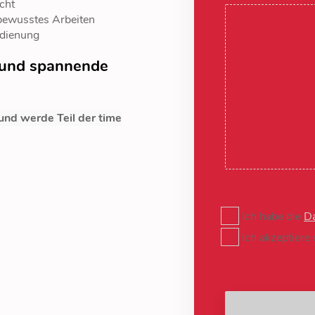
cht
bewusstes Arbeiten
edienung
e und spannende
 und werde Teil der time
Ich habe die
Da
Ich akzeptiere