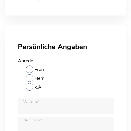
Persönliche Angaben
Anrede
Frau
Herr
k.A.
Vorname:*
Nachname:*