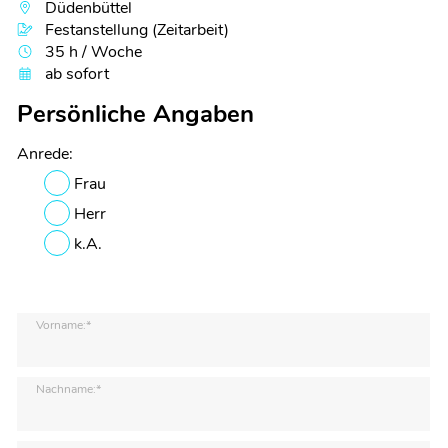
Düdenbüttel
Festanstellung (Zeitarbeit)
35 h / Woche
ab sofort
Persönliche Angaben
Anrede:
Frau
Herr
k.A.
Vorname:*
Nachname:*