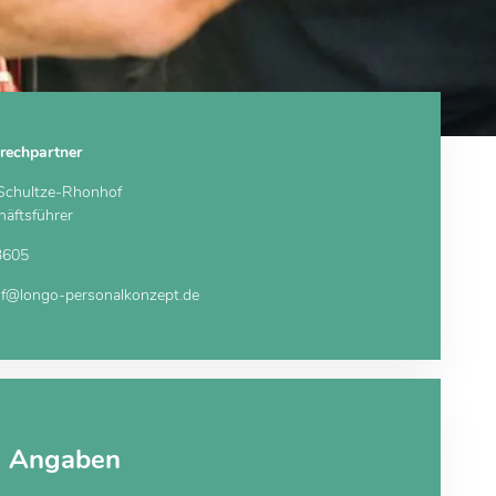
rechpartner
 Schultze-Rhonhof
äftsführer
3605
of@longo-personalkonzept.de
e Angaben