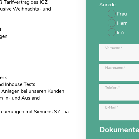
 Tarifvertrag des IGZ
Anrede
klusive Weihnachts- und
Frau
Herr
t
k.A.
gen
Vorname:*
Nachname:*
erk
nd Inhouse Tests
Telefon:*
r Anlagen bei unseren Kunden
m In- und Ausland
E-Mail:*
euerungen mit Siemens S7 Tia
Dokument