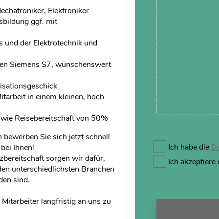
hatroniker, Elektroniker
sbildung ggf. mit
 und der Elektrotechnik und
gen Siemens S7, wünschenswert
isationsgeschick
tarbeit in einem kleinen, hoch
owie Reisebereitschaft von 50%
n bewerben Sie sich jetzt schnell
Ich habe die
Da
bei Ihnen!
bereitschaft sorgen wir dafür,
Ich akzeptiere
den unterschiedlichsten Branchen
den sind.
Mitarbeiter langfristig an uns zu