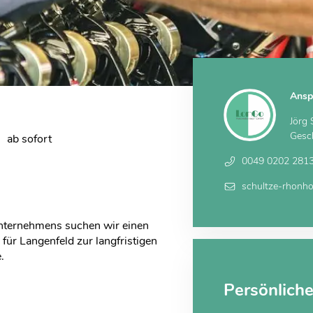
Ansp
Jörg
Gesch
ab sofort
0049 0202 281
schultze-rhonh
nternehmens suchen wir einen
für Langenfeld zur langfristigen
.
Persönlich