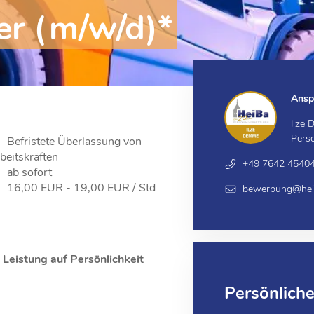
er (m/w/d)*
Ansp
Ilze
Pers
Befristete Überlassung von
beitskräften
+49 7642 4540
ab sofort
16,00 EUR - 19,00 EUR / Std
bewerbung@heib
eistung auf Persönlichkeit
Persönlich