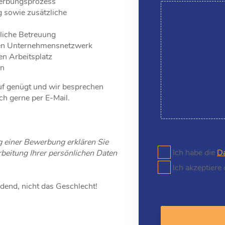
werbungsprozess
g sowie zusätzliche
liche Betreuung
ken Unternehmensnetzwerk
en Arbeitsplatz
en
uf genügt und wir besprechen
ch gerne per E-Mail.
 einer Bewerbung erklären Sie
Ich habe die
Da
beitung Ihrer persönlichen Daten
Ich akzeptiere
idend, nicht das Geschlecht!