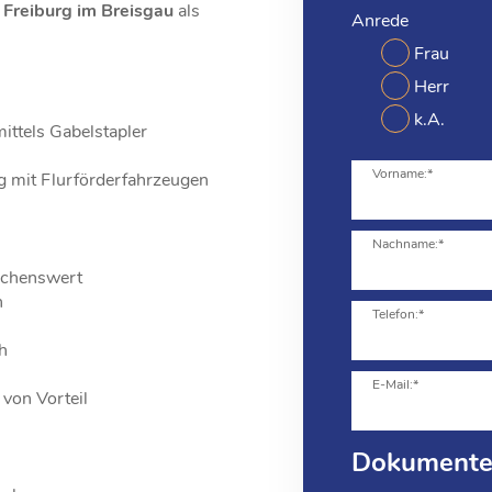
Freiburg im Breisgau
als
Anrede
Frau
Herr
k.A.
ittels Gabelstapler
Vorname:*
 mit Flurförderfahrzeugen
Nachname:*
nschenswert
h
Telefon:*
h
E-Mail:*
von Vorteil
Dokument