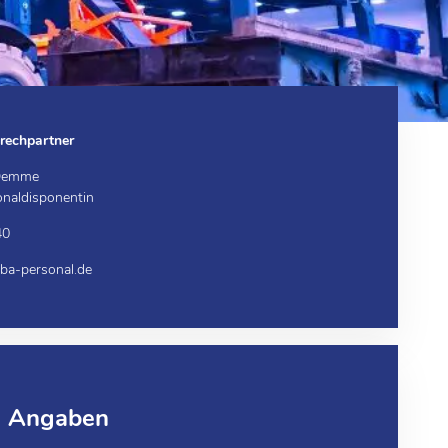
rechpartner
 Demme
onaldisponentin
40
a-personal.de
e Angaben