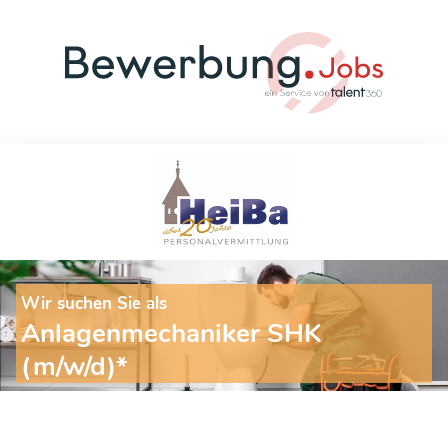
Wir suchen Sie als
Anlagenmechaniker SHK
(m/w/d)*