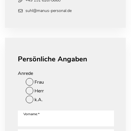
+49 151 62678660
suhl@manus-personal.de
Persönliche Angaben
Anrede
Frau
Herr
k.A.
Vorname:*