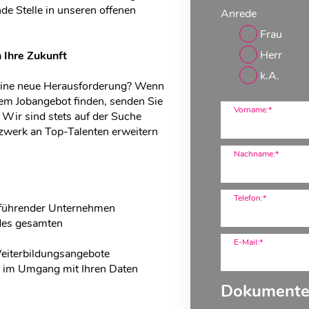
de Stelle in unseren offenen
Anrede
Frau
Herr
n Ihre Zukunft
k.A.
n eine neue Herausforderung? Wenn
erem Jobangebot finden, senden Sie
Vorname:*
 Wir sind stets auf der Suche
tzwerk an Top-Talenten erweitern
Nachname:*
Telefon:*
 führender Unternehmen
des gesamten
E-Mail:*
Weiterbildungsangebote
n im Umgang mit Ihren Daten
Dokument