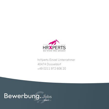
hrXperts Einzel Unternehmer
40474 Düsseldorf
+49 0211 972 606 20