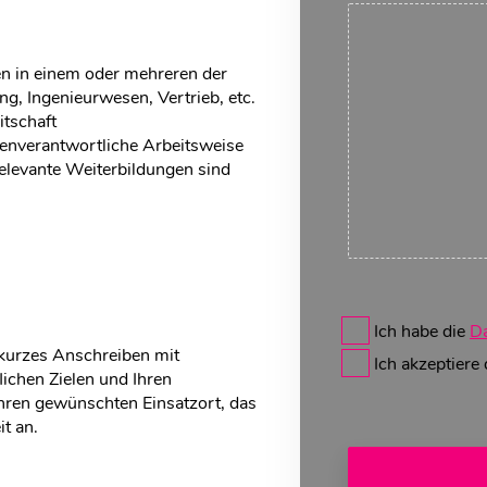
en in einem oder mehreren der
ing, Ingenieurwesen, Vertrieb, etc.
itschaft
enverantwortliche Arbeitsweise
relevante Weiterbildungen sind
Ich habe die
Da
 kurzes Anschreiben mit
Ich akzeptiere
lichen Zielen und Ihren
hren gewünschten Einsatzort, das
t an.