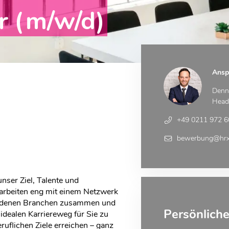
er (m/w/d)
Ansp
Denni
Head 
+49 0211 972 6
bewerbung@hrx
unser Ziel, Talente und
rbeiten eng mit einem Netzwerk
edenen Branchen zusammen und
Persönlich
 idealen Karriereweg für Sie zu
ruflichen Ziele erreichen – ganz