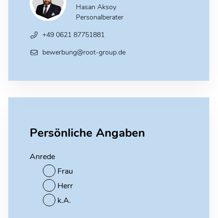
Hasan Aksoy
Personalberater
+49 0621 87751881
bewerbung@root-group.de
Persönliche Angaben
Anrede
Frau
Herr
k.A.