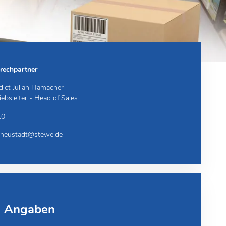
rechpartner
dict Julian Hamacher
iebsleiter - Head of Sales
10
neustadt@stewe.de
e Angaben