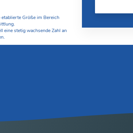
e etablierte Größe im Bereich
ttlung.
ll eine stetig wachsende Zahl an
en.