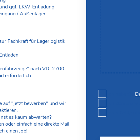
e und ggf. LKW-Entladung
ingang / Außenlager
r Fachkraft für Lagerlogistik
Entladen
ßenfahrzeuge" nach VDI 2700
d erforderlich
Ich habe die
Da
e auf "jetzt bewerben" und wir
Ich akzeptiere
ktieren.
Ich möchte üb
nnst es kaum abwarten?
 oder einfach eine direkte Mail
ch einen Job!