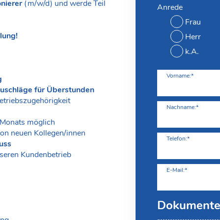
onierer
(m/w/d) und werde Teil
Anrede
Frau
lung!
Herr
k.A.
Vorname:*
g
uschläge für Überstunden
etriebszugehörigkeit
Nachname:*
 Monats möglich
on neuen Kollegen/innen
Telefon:*
uss
seren Kundenbetrieb
E-Mail:*
Dokument
ang