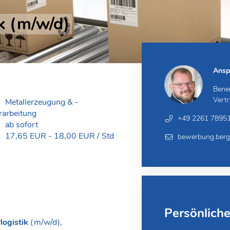
ik (m/w/d)
Ansp
Bene
Vertr
Metallerzeugung & -
rarbeitung
+49 2261 7895
ab sofort
17,65 EUR - 18,00 EUR / Std
bewerbung.berg
Persönlich
logistik
(m/w/d),