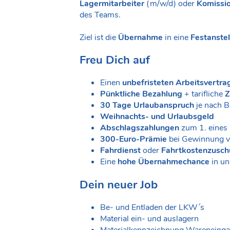
Lagermitarbeiter
(m/w/d) oder
Komissi
des Teams.
Ziel ist die
Übernahme
in eine
Festanstel
Freu Dich auf
Einen
unbefristeten Arbeitsvertra
Pünktliche Bezahlung
+ tarifliche
Z
30 Tage Urlaubanspruch
je nach B
Weihnachts- und Urlaubsgeld
Abschlagszahlungen
zum 1. eines
300-Euro-Prämie
bei Gewinnung v
Fahrdienst
oder
Fahrtkostenzusch
Eine
hohe Übernahmechance
in un
Dein neuer Job
Be- und Entladen der LKW´s
Material ein- und auslagern
Materialkennzeichnung Wareneing