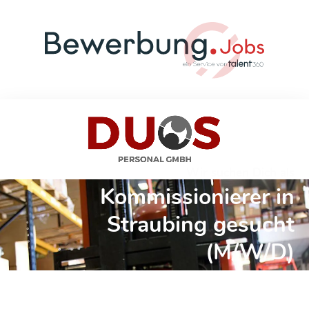
Wir suchen Dich als
Kommissionierer in
Straubing gesucht
(M/W/D)