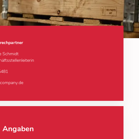
rechpartner
ne Schmidt
äftsstellenleiterin
5481
-company.de
e Angaben