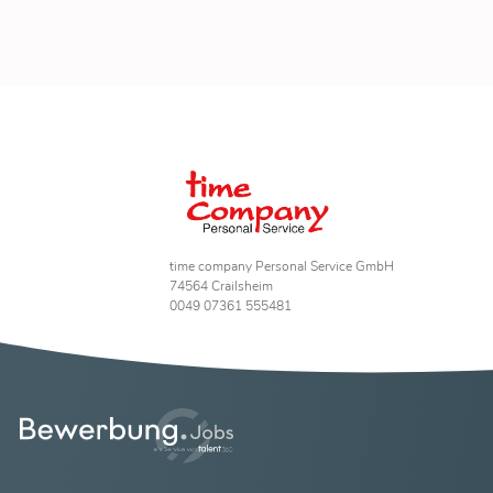
time company Personal Service GmbH
74564 Crailsheim
0049 07361 555481