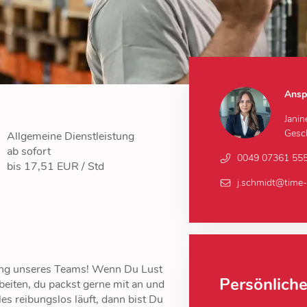
Ansp
Jani
Gesch
Allgemeine Dienstleistung
ab sofort
0049 07361 55
bis 17,51 EUR / Std
j.schmidt@time
ung unseres Teams! Wenn Du Lust
Persönlich
eiten, du packst gerne mit an und
les reibungslos läuft, dann bist Du