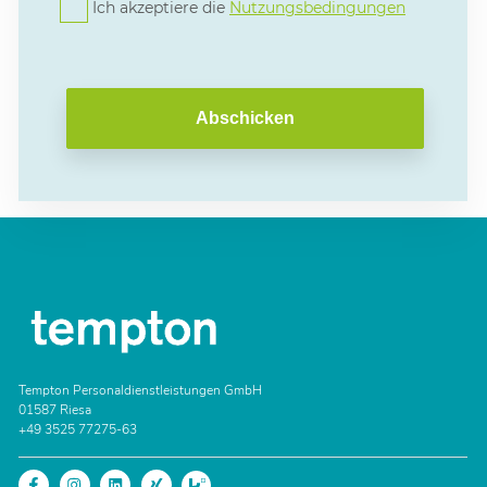
Ich akzeptiere die
Nutzungsbedingungen
Abschicken
Tempton Personaldienstleistungen GmbH
01587 Riesa
+49 3525 77275-63