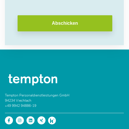
Abschicken
Tempton Personaldienstleistungen GmbH
94234 Viechtach
+49 9942 94886-19