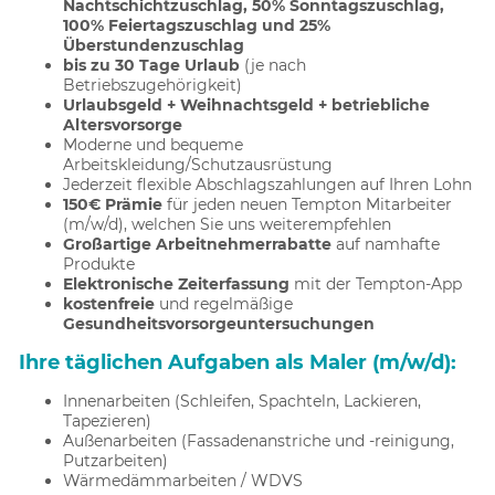
Nachtschichtzuschlag, 50% Sonntagszuschlag,
100% Feiertagszuschlag und 25%
Überstundenzuschlag
bis zu 30 Tage Urlaub
(je nach
Betriebszugehörigkeit)
Urlaubsgeld + Weihnachtsgeld + betriebliche
Altersvorsorge
Moderne und bequeme
Arbeitskleidung/Schutzausrüstung
Jederzeit flexible Abschlagszahlungen auf Ihren Lohn
150€ Prämie
für jeden neuen Tempton Mitarbeiter
(m/w/d), welchen Sie uns weiterempfehlen
Großartige Arbeitnehmerrabatte
auf namhafte
Produkte
Elektronische Zeiterfassung
mit der Tempton-App
kostenfreie
und regelmäßige
Gesundheitsvorsorgeuntersuchungen
Ihre täglichen Aufgaben als Maler (m/w/d):
Innenarbeiten (Schleifen, Spachteln, Lackieren,
Tapezieren)
Außenarbeiten (Fassadenanstriche und -reinigung,
Putzarbeiten)
Wärmedämmarbeiten / WDVS