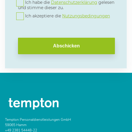
Ich habe die
Datenschutzerklärung
gelesen
und stimme dieser zu.
Ich akzeptiere die
Nutzungsbedingungen
Abschicken
Tempton Personaldienstleistungen GmbH
59065 Hamm
+49 2381 54448-22