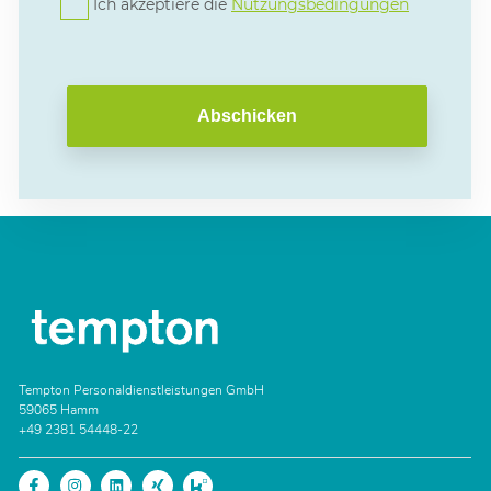
Ich akzeptiere die
Nutzungsbedingungen
Abschicken
Tempton Personaldienstleistungen GmbH
59065 Hamm
+49 2381 54448-22