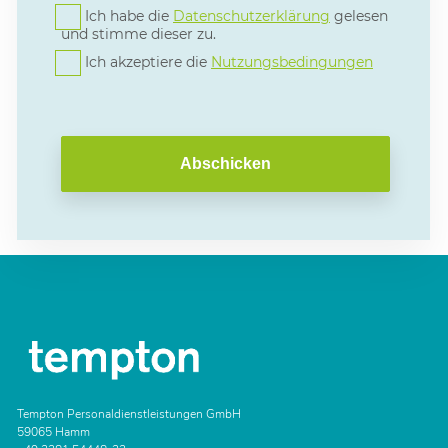
Ich habe die
Datenschutzerklärung
gelesen
und stimme dieser zu.
Ich akzeptiere die
Nutzungsbedingungen
Abschicken
Tempton Personaldienstleistungen GmbH
59065 Hamm