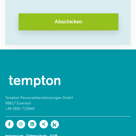
Abschicken
Tempton Personaldienstleistungen GmbH
99817 Eisenach
+49 3691 725940
Impressum
Datenschutz
AGB