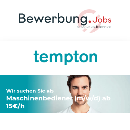
Wir suchen Sie als
Maschinenbediener (m/w/d) ab
15€/h