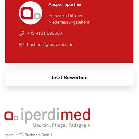
Ansprechpartner
Franziska Dittmer
Niederlassungsleiterin
+49 4181 999080
buchholz@iperdimed.de
Jetzt Bewerben
iperdi MED Buchholz GmbH