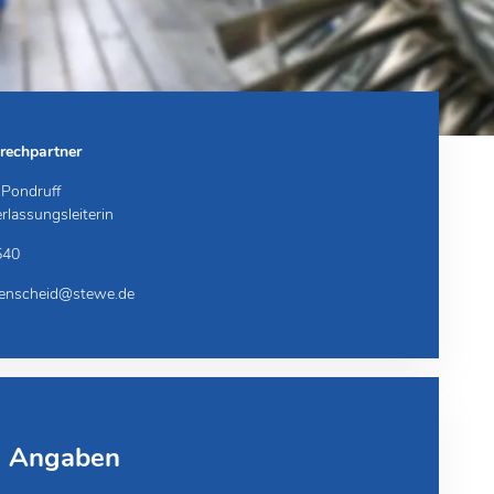
rechpartner
 Pondruff
rlassungsleiterin
540
enscheid@stewe.de
e Angaben