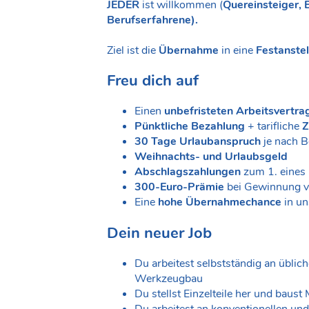
JEDER
ist willkommen (
Quereinsteiger, 
Berufserfahrene).
Ziel ist die
Übernahme
in eine
Festanstel
Freu dich auf
Einen
unbefristeten Arbeitsvertra
Pünktliche Bezahlung
+ tarifliche
Z
30 Tage Urlaubanspruch
je nach B
Weihnachts- und Urlaubsgeld
Abschlagszahlungen
zum 1. eines
300-Euro-Prämie
bei Gewinnung v
Eine
hohe Übernahmechance
in un
Dein neuer Job
Du arbeitest selbstständig an übli
Werkzeugbau
Du stellst Einzelteile her und bau
Du arbeitest an konventionellen u