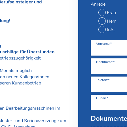
Berufseinsteiger und
Anrede
Frau
lung!
Herr
k.A.
Vorname:*
g
uschläge für Überstunden
etriebszugehörigkeit
Nachname:*
 Monats möglich
on neuen Kollegen/innen
Telefon:*
seren Kundenbetrieb
E-Mail:*
chen Bearbeitungsmaschinen im
Dokument
st Muster- und Serienwerkzeuge um
nd CNC- Maschinen