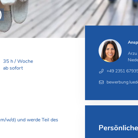
)
Ansp
Arzu
Niede
35 h / Woche
ab sofort
+49 2351 6793
bewerbung.lued
(m/w/d) und werde Teil des
Persönlich