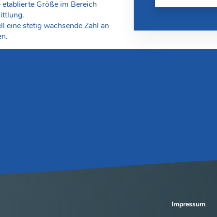
e etablierte Größe im Bereich
ttlung.
ll eine stetig wachsende Zahl an
en.
Impressum