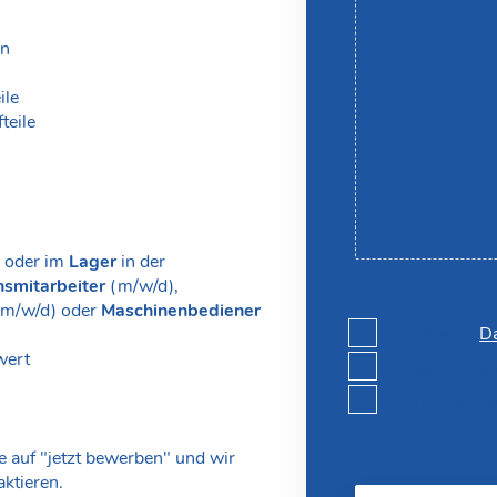
en
ile
teile
n
oder im
Lager
in der
nsmitarbeiter
(m/w/d),
(m/w/d) oder
Maschinenbediener
Ich habe die
Da
wert
Ich akzeptiere
Ich möchte üb
e auf "jetzt bewerben" und wir
ktieren.