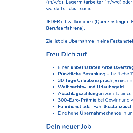
(m/w/d),
Lagermitarbeiter
(m/w/d) ode
werde Teil des Teams.
JEDER
ist willkommen (
Quereinsteiger, 
Berufserfahrene).
Ziel ist die
Übernahme
in eine
Festanstel
Freu Dich auf
Einen
unbefristeten Arbeitsvertra
Pünktliche Bezahlung
+ tarifliche
Z
30 Tage Urlaubanspruch
je nach B
Weihnachts- und Urlaubsgeld
Abschlagszahlungen
zum 1. eines
300-Euro-Prämie
bei Gewinnung v
Fahrdienst
oder
Fahrtkostenzusch
Eine
hohe Übernahmechance
in un
Dein neuer Job