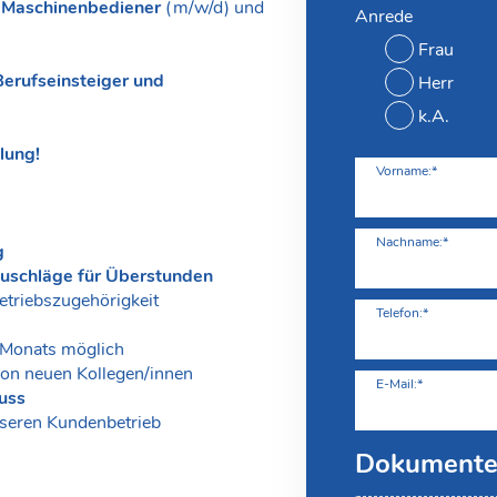
r
Maschinenbediener
(m/w/d) und
Anrede
Frau
Berufseinsteiger und
Herr
k.A.
lung!
Vorname:*
Nachname:*
g
uschläge für Überstunden
etriebszugehörigkeit
Telefon:*
 Monats möglich
on neuen Kollegen/innen
E-Mail:*
uss
seren Kundenbetrieb
Dokument