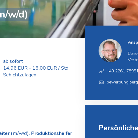
m/w/d)
Ansp
Bene
Vertr
ab sofort
14,96 EUR - 16,00 EUR / Std
+49 2261 7895
Schichtzulagen
bewerbung.berg
Persönlich
eiter
(m/w/d),
Produktionshelfer