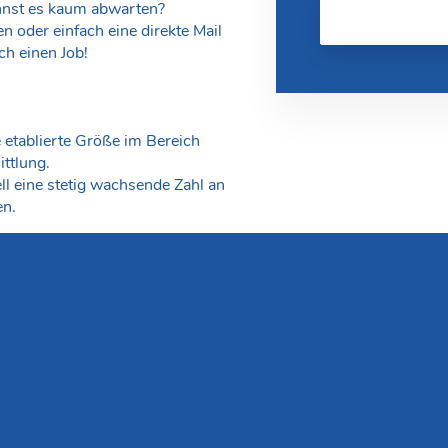
nnst es kaum abwarten?
 oder einfach eine direkte Mail
ch einen Job!
e etablierte Größe im Bereich
ttlung.
ll eine stetig wachsende Zahl an
en.