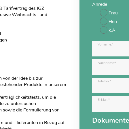
Anrede
 Tarifvertrag des IGZ
Frau
klusive Weihnachts- und
Herr
k.A.
t
gen
Vorname:*
Nachname:*
von der Idee bis zur
Telefon:*
bestehender Produkte in unserem
erträglichkeitstests, um die
E-Mail:*
kte zu untersuchen
 sowie die Formulierung von
Dokument
n und - lieferanten in Bezug auf
 Markt