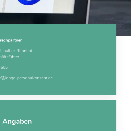
rechpartner
 Schultze-Rhonhof
äftsführer
3605
of@longo-personalkonzept.de
e Angaben