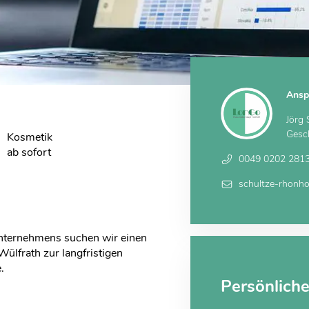
Ansp
Jörg
Gesch
Kosmetik
ab sofort
0049 0202 281
schultze-rhonh
nternehmens suchen wir einen
ülfrath zur langfristigen
.
Persönlich