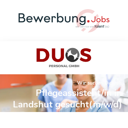
Wir suchen Dich als
Pflegeassistent/in in
Landshut gesucht(m/w/d)