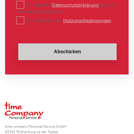
Ich habe die
Datenschutzerklärung
gelesen
und stimme dieser zu.
Ich akzeptiere die
Nutzungsbedingungen
Abschicken
time company Personal Service GmbH
91541 Rothenburg ob der Tauber