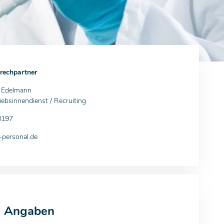
rechpartner
a Edelmann
iebsinnendienst / Recruiting
8197
personal.de
e Angaben