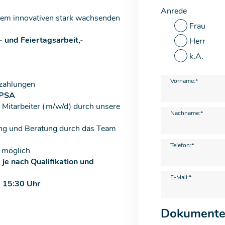
Anrede
nem innovativen stark wachsenden
Frau
- und Feiertagsarbeit,-
Herr
k.A.
Vorname:*
szahlungen
 PSA
Mitarbeiter (m/w/d) durch unsere
Nachname:*
uung und Beratung durch das Team
Telefon:*
d möglich
 je nach Qualifikation und
E-Mail:*
- 15:30 Uhr
Dokument