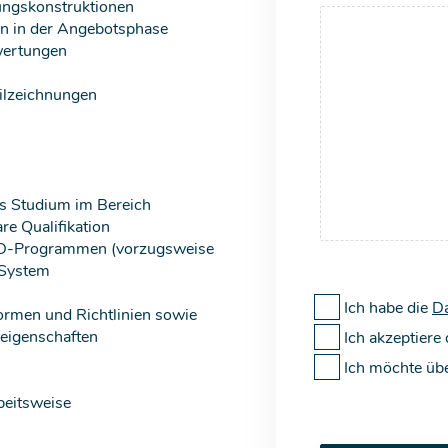
ngskonstruktionen
en in der Angebotsphase
wertungen
eilzeichnungen
s Studium im Bereich
re Qualifikation
D-Programmen (vorzugsweise
System
Ich habe die
Da
ormen und Richtlinien sowie
leigenschaften
Ich akzeptiere
Ich möchte üb
beitsweise