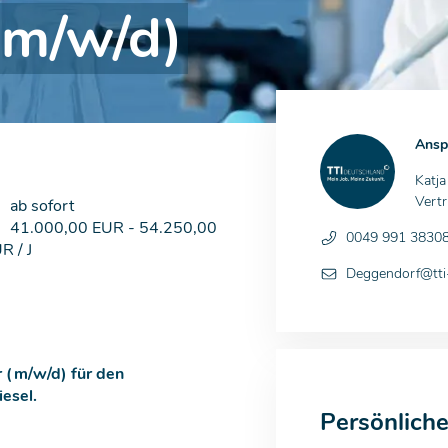
(m/w/d)
Ansp
Katj
Vertr
ab sofort
41.000,00 EUR - 54.250,00
0049 991 3830
R / J
Deggendorf@tti-
 (m/w/d) für den
esel.
Persönlich