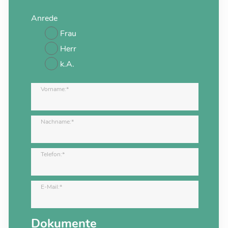
Anrede
Frau
Herr
k.A.
Vorname:*
Nachname:*
Telefon:*
E-Mail:*
Dokumente