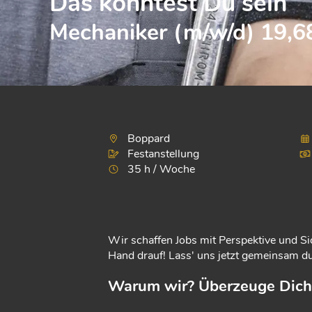
Das könntest Du sein
Mechaniker (m/w/d) 19,68
Boppard
Festanstellung
35 h / Woche
Wir schaffen Jobs mit Perspektive und Si
Hand drauf! Lass' uns jetzt gemeinsam du
Warum wir? Überzeuge Dich 