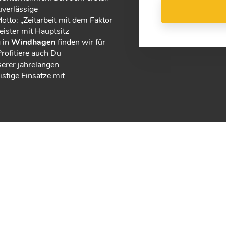
verlässige
otto: „Zeitarbeit mit dem Faktor
eister mit Hauptsitz
 in
Windhagen
finden wir für
Profitiere auch Du
serer jahrelangen
stige Einsätze mit