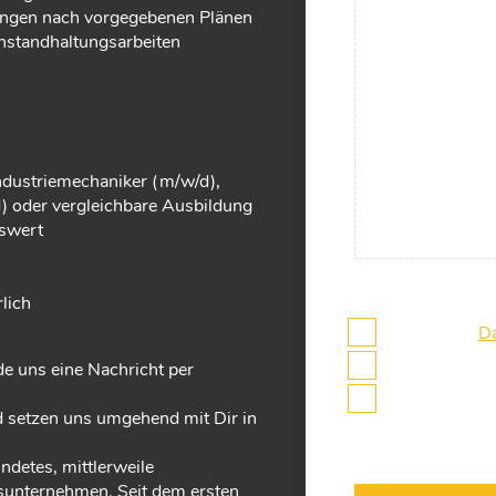
ngen nach vorgegebenen Plänen
nstandhaltungsarbeiten
dustriemechaniker (m/w/d),
) oder vergleichbare Ausbildung
swert
lich
Ich habe die
Da
Ich akzeptiere
de uns eine Nachricht per
Ich möchte üb
 setzen uns umgehend mit Dir in
detes, mittlerweile
gsunternehmen. Seit dem ersten