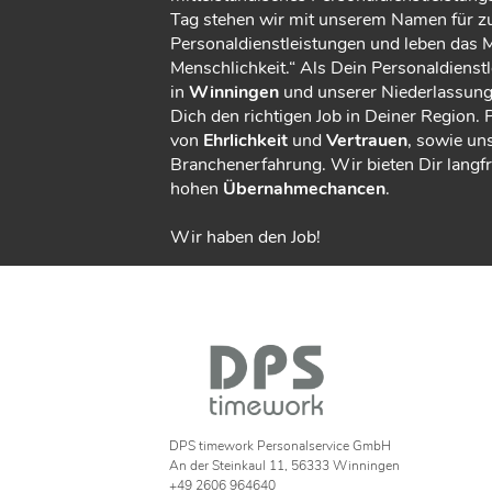
Tag stehen wir mit unserem Namen für zu
Personaldienstleistungen und leben das M
Menschlichkeit.“ Als Dein Personaldienstl
in
Winningen
und unserer Niederlassung
Dich den richtigen Job in Deiner Region. 
von
Ehrlichkeit
und
Vertrauen
, sowie un
Branchenerfahrung. Wir bieten Dir langfri
hohen
Übernahmechancen
.
Wir haben den Job!
DPS timework Personalservice GmbH
An der Steinkaul 11, 56333 Winningen
+49 2606 964640