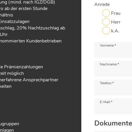
hlung (mind. nach IGZ/DGB)
Anrede
o ab der ersten Stunde
Frau
hältnis
Einsatzzulagen
Herr
uschlag, 20% Nachtzuschlag ab
k.A.
 Uhr
 renommierten Kundenbetrieben
Vorname:*
Nachname:*
ie Prämienzahlungen
zeit möglich
nerfahrene Ansprechpartner
Telefon:*
keiten
E-Mail:*
Dokument
augruppen
nlagen