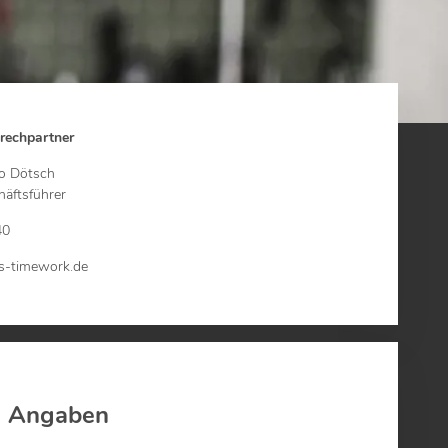
rechpartner
o Dötsch
äftsführer
40
-timework.de
e Angaben