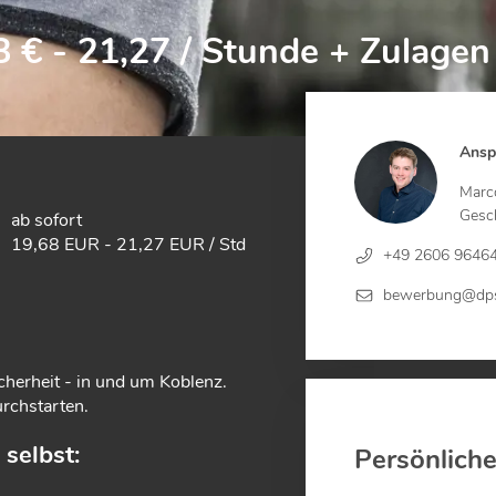
 € - 21,27 / Stunde + Zulagen
Ansp
Marc
Gesch
ab sofort
19,68 EUR - 21,27 EUR / Std
+49 2606 9646
bewerbung@dps
cherheit - in und um Koblenz.
rchstarten.
selbst:
Persönlich