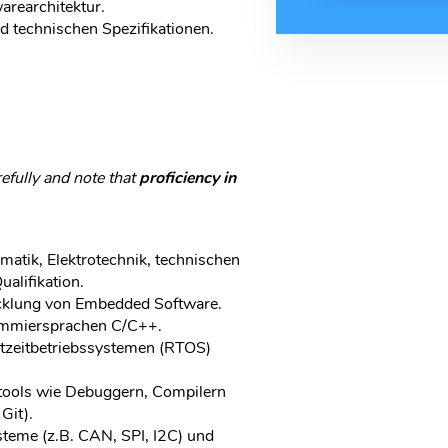
arearchitektur.
 technischen Spezifikationen.
refully and note that
proficiency in
atik, Elektrotechnik, technischen
ualifikation.
icklung von Embedded Software.
rammiersprachen C/C++.
htzeitbetriebssystemen (RTOS)
tools wie Debuggern, Compilern
Git).
teme (z.B. CAN, SPI, I2C) und