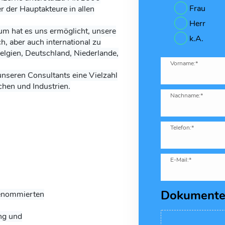
Frau
er der Hauptakteure in allen
Herr
m hat es uns ermöglicht, unsere
k.A.
ch, aber auch international zu
elgien, Deutschland, Niederlande,
Vorname:*
unseren Consultants eine Vielzahl
chen und Industrien.
Nachname:*
Telefon:*
E-Mail:*
Dokument
renommierten
ung und