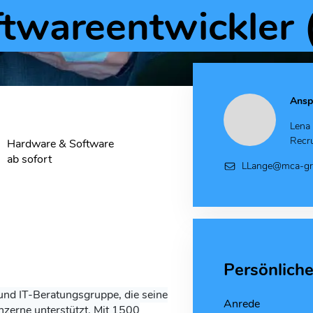
twareentwickler 
Ansp
Lena
Recru
Hardware & Software
ab sofort
LLange@mca-gr
Persönlich
 und IT-Beratungsgruppe, die seine
Anrede
nzerne unterstützt. Mit 1500