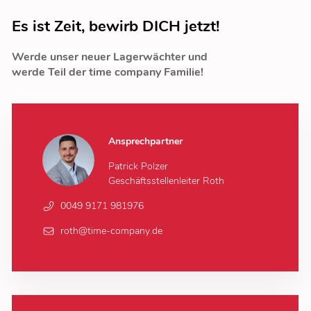
Es ist Zeit, bewirb DICH jetzt!
Werde unser neuer Lagerwächter und
werde Teil der time company Familie!
Ansprechpartner
Patrick Polzer
Geschäftsstellenleiter Roth
0049 9171 981976
roth@time-company.de