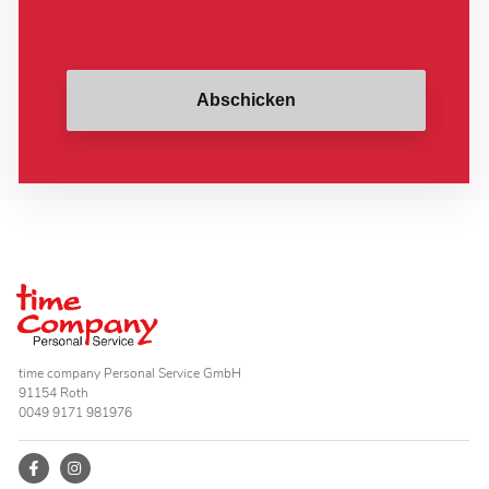
Abschicken
time company Personal Service GmbH
91154 Roth
0049 9171 981976