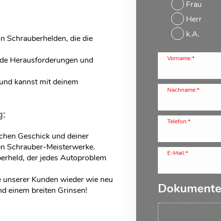
Frau
Herr
k.A.
on Schrauberhelden, die die
Vorname:*
nde Herausforderungen und
und kannst mit deinem
Nachname:*
g:
Telefon:*
chen Geschick und deiner
en Schrauber-Meisterwerke.
E-Mail:*
perheld, der jedes Autoproblem
e unserer Kunden wieder wie neu
Dokument
und einem breiten Grinsen!