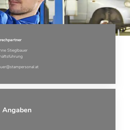
rechpartner
nne Stieglbauer
häftsführung
auer@stampersonal.at
e Angaben