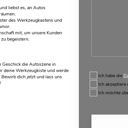
und liebst es, an Autos
Träumen.
ister des Werkzeugkastens und
umor.
enschaft mit, um unsere Kunden
zu begeistern.
n Geschick die Autoszene in
ir deine Werkzeugkiste und werde
Ich habe die
Da
Bewirb dich jetzt und lass uns
!
Ich akzeptiere
Ich möchte üb