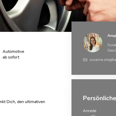
Ansp
Susa
Gesc
Automotive
ab sofort
susanne.stieglb
Persönlich
kt Dich, den ultimativen
Anrede