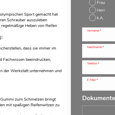
Frau
Herr
 olympischen Sport gemacht hat
k.A.
neren Schrauber auszuleben
s regelmäßige Heben von Reifen
Vorname:*
g:
Nachname:*
sicherstellen, dass sie immer im
d Fachwissen beeindrucken,
Telefon:*
 in der Werkstatt unternehmen und
E-Mail:*
Dokument
st Gummi zum Schmelzen bringt
en mit spaßigen Reifenwitzen zu