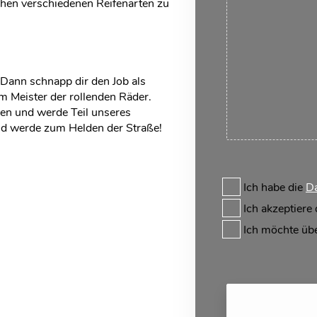
schen verschiedenen Reifenarten zu
? Dann schnapp dir den Job als
 Meister der rollenden Räder.
egen und werde Teil unseres
nd werde zum Helden der Straße!
Ich habe die
Da
Ich akzeptiere
Ich möchte üb