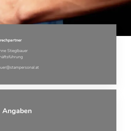
rechpartner
nne Stieglbauer
häftsführung
auer@stampersonal.at
e Angaben