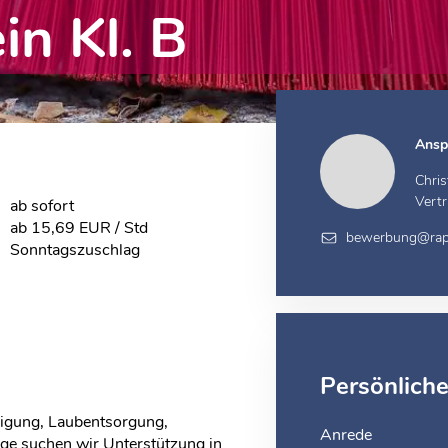
in Kl. B
Ansp
Chri
Vert
ab sofort
ab 15,69 EUR / Std
bewerbung@rap
Sonntagszuschlag
Persönlich
nigung, Laubentsorgung,
Anrede
ege suchen wir Unterstützung in