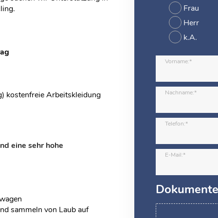
Frau
ling.
Herr
k.A.
rag
Vorname:*
Nachname:*
 kostenfreie Arbeitskleidung
Telefon:*
und eine sehr hohe
E-Mail:*
Dokument
nwagen
und sammeln von Laub auf