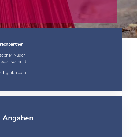
rechpartner
stopher Nusch
riebsdisponent
id-gmbh.com
e Angaben