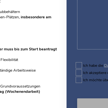
t
aubbehältern
hen-Plätzen,
insbesondere am
er muss bis zum Start beantragt
Flexibilität
Ich habe die
Da
tändige Arbeitsweise
Ich akzeptiere
Ich möchte üb
nd Grundvoraussetzungen
tag (Wochenendarbeit)