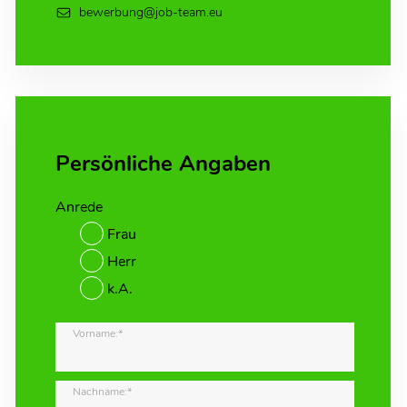
bewerbung@job-team.eu
Persönliche Angaben
Anrede
Frau
Herr
k.A.
Vorname:*
Nachname:*