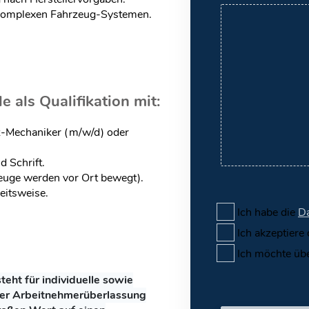
komplexen Fahrzeug-Systemen.
e als Qualifikation mit:
z-Mechaniker (m/w/d) oder
 Schrift.
euge werden vor Ort bewegt).
eitsweise.
Ich habe die
Da
Ich akzeptiere
Ich möchte üb
ht für individuelle sowie
der Arbeitnehmerüberlassung