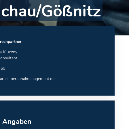
uchau/Gößnitz
rechpartner
y Kluczny
onsultant
460
reer-personalmanagement.de
e Angaben