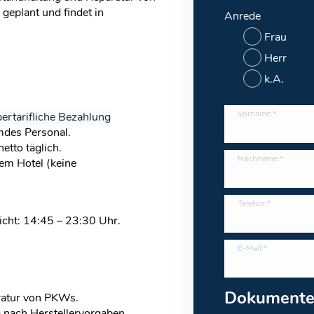
 geplant und findet in
Anrede
Frau
Herr
k.A.
Vorname:*
ertarifliche Bezahlung
mdes Personal.
netto täglich.
Nachname:*
em Hotel (keine
Telefon:*
icht: 14:45 – 23:30 Uhr.
E-Mail:*
Dokument
ratur von PKWs.
 nach Herstellervorgaben.