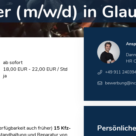
r (m/w/d) in Gla
Ansp
Dann
HR C
ab sofort
18,00 EUR - 22,00 EUR / Std
+49 911 24039
ja
bewerbung@inca
Persönlich
rfügbarkeit auch früher)
15 Kfz-
standhaltung und Reparatur von