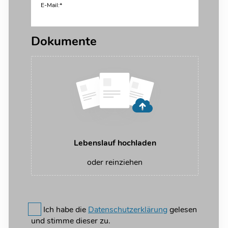
E-Mail:*
Dokumente
Lebenslauf hochladen
oder reinziehen
Ich habe die
Datenschutzerklärung
gelesen
und stimme dieser zu.