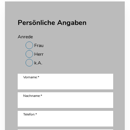
Persönliche Angaben
Anrede
Frau
Herr
k.A.
Vorname:*
Nachname:*
Telefon:*