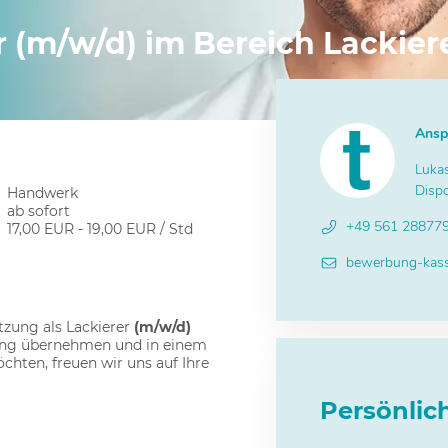
 (m/w/d) im Bereich Lackier
Ansp
Luka
Disp
Handwerk
ab sofort
+49 561 28877
17,00 EUR - 19,00 EUR / Std
bewerbung-kas
tzung als Lackierer
(m/w/d)
tung übernehmen und in einem
hten, freuen wir uns auf Ihre
Persönli