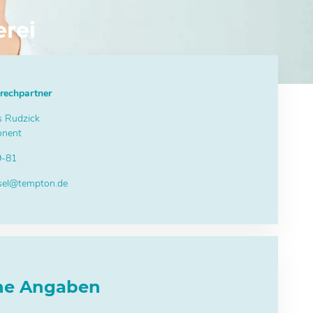
erei
rechpartner
s Rudzick
onent
9-81
sel@tempton.de
che Angaben