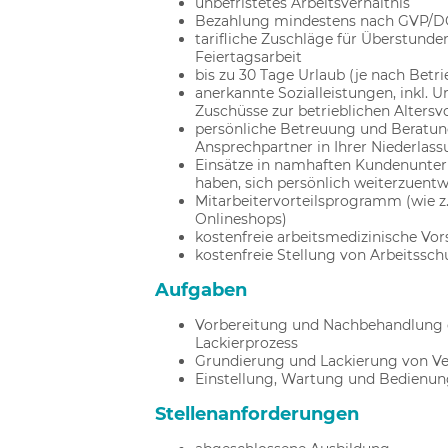
unbefristetes Arbeitsverhältnis
Bezahlung mindestens nach GVP/DG
tarifliche Zuschläge für Überstunde
Feiertagsarbeit
bis zu 30 Tage Urlaub (je nach Betr
anerkannte Sozialleistungen, inkl. 
Zuschüsse zur betrieblichen Altersv
persönliche Betreuung und Beratun
Ansprechpartner in Ihrer Niederlas
Einsätze in namhaften Kundenunter
haben, sich persönlich weiterzuentw
Mitarbeitervorteilsprogramm (wie z
Onlineshops)
kostenfreie arbeitsmedizinische V
kostenfreie Stellung von Arbeitssch
Aufgaben
Vorbereitung und Nachbehandlung d
Lackierprozess
Grundierung und Lackierung von Ven
Einstellung, Wartung und Bedienung
Stellenanforderungen