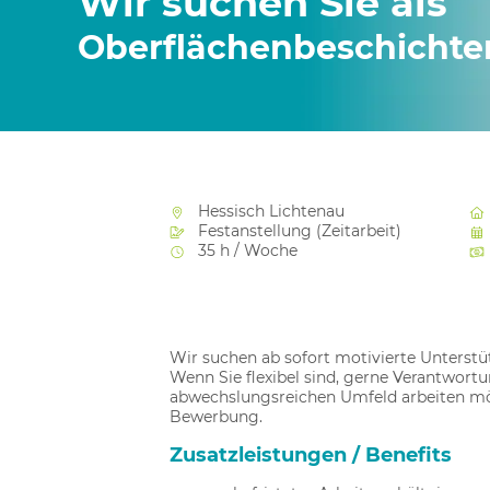
Wir suchen Sie als
Oberflächenbeschichter
Hessisch Lichtenau
Festanstellung (Zeitarbeit)
35 h / Woche
Wir suchen ab sofort motivierte Unterstü
Wenn Sie flexibel sind, gerne Verantwor
abwechslungsreichen Umfeld arbeiten möc
Bewerbung.
Zusatzleistungen / Benefits