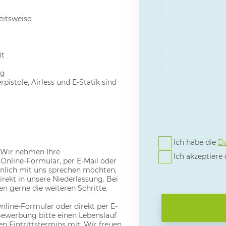
eitsweise
it
ng
stole, Airless und E-Statik sind
Ich habe die
Da
 Wir nehmen Ihre
Ich akzeptiere
nline-Formular, per E-Mail oder
sönlich mit uns sprechen möchten,
rekt in unsere Niederlassung. Bei
en gerne die weiteren Schritte.
nline-Formular oder direkt per E-
l-Bewerbung bitte einen Lebenslauf
n Eintrittstermins mit. Wir freuen