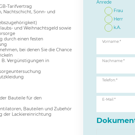
Anrede
B-Tarifvertrag
Frau
n, Nachtschicht, Sonn- und
Herr
iebszugehörigkeit)
k.A.
Urlaubs- und Weihnachtsgeld sowie
orsorge
g durch einen festen
Vorname:*
sung
nehmen, bei denen Sie die Chance
ickeln
. B. Vergünstigungen in
Nachname:*
orsorgeuntersuchung
utzkleidung
Telefon:*
er Bauteile für den
E-Mail:*
tilatoren, Bauteilen und Zubehör
 der Lackiereinrichtung
Dokumen