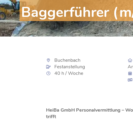
Baggerführer (m
Buchenbach
Festanstellung
Ar
40 h / Woche
HeiBa GmbH Personalvermittlung – Wo L
trifft