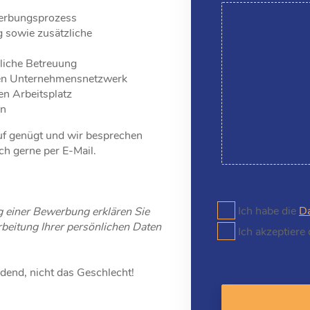
werbungsprozess
g sowie zusätzliche
liche Betreuung
ken Unternehmensnetzwerk
en Arbeitsplatz
en
uf genügt und wir besprechen
ch gerne per E-Mail.
Ich habe die
Da
 einer Bewerbung erklären Sie
beitung Ihrer persönlichen Daten
Ich akzeptiere
idend, nicht das Geschlecht!