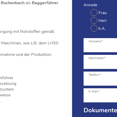
Buchenbach
als
Baggerführer
Anrede
Frau
Herr
k.A.
sorgung mit Rohstoffen gemäß
Vorname:*
n Maschinen, wie z.B. dem LH50
lannahme und der Produktion
Nachname:*
Telefon:*
nführer
ussetzung
htsystem
E-Mail:*
sweise
1
Dokument