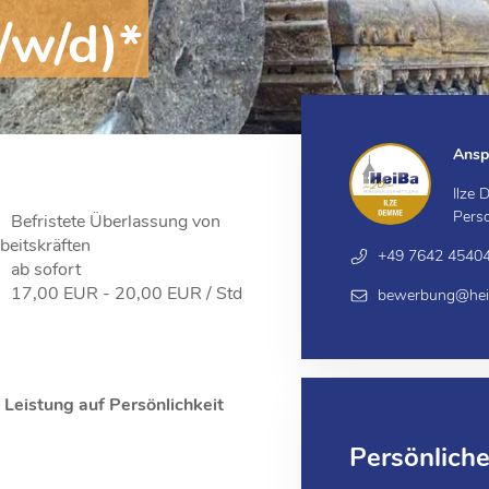
/w/d)*
Ansp
Ilze
Pers
Befristete Überlassung von
beitskräften
+49 7642 4540
ab sofort
17,00 EUR - 20,00 EUR / Std
bewerbung@heib
eistung auf Persönlichkeit
Persönlich