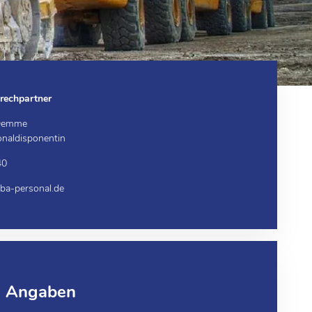
rechpartner
 Demme
onaldisponentin
40
a-personal.de
e Angaben