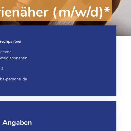
rienäher (m/w/d)*
rechpartner
 Demme
onaldisponentin
40
a-personal.de
e Angaben