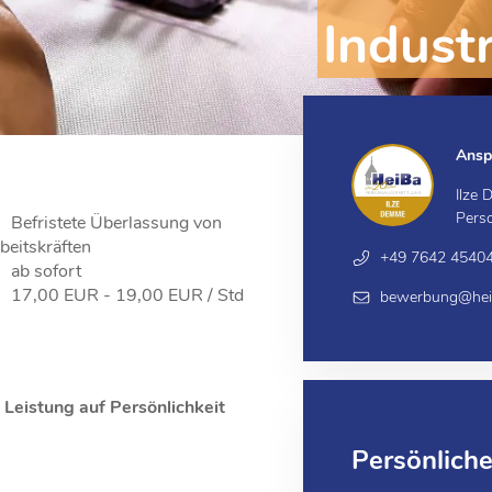
Indust
Ansp
Ilze
Pers
Befristete Überlassung von
beitskräften
+49 7642 4540
ab sofort
17,00 EUR - 19,00 EUR / Std
bewerbung@heib
eistung auf Persönlichkeit
Persönlich