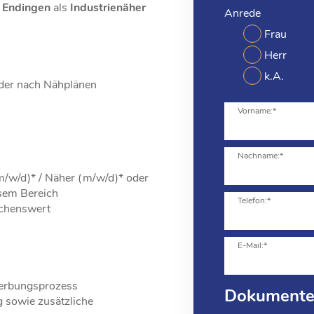
Endingen
als
Industrienäher
Anrede
Frau
Herr
k.A.
eder nach Nähplänen
Vorname:*
Nachname:*
/w/d)* / Näher (m/w/d)* oder
esem Bereich
Telefon:*
schenswert
E-Mail:*
werbungsprozess
Dokument
g sowie zusätzliche